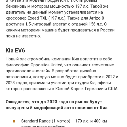
В Китае эта модель продается с 1,6-литровым
бензиновым мотором мощностью 197 л.с. Такой же
двигатель на данный момент устанавливается на
кроссовер Exeed TXL (197 л.с.). Также для Arrizo 8
доступен 1,5-литровый агрегат с отдачей 156 л.с. С
какими моторами машина будет продаваться в России
пока не известно.
Kia EV6
Новый электромобиль компании Киа воплотит в себе
философию Opposites United, что означает «сочетание
противоположностей». В разработке дизайна
автоновинки, которую можно будет приобрести в 2022 и
2023 годах, принимали участие три студии Kia, офисы
которых расположены в Южной Корее, Германии и США.
Ожидается, что до 2023 года на рынок будут
выпущены 5 модификаций авто новинки от Киа:
Standard Range (1 мотор) – 170 л.с. и 400 км
автономного пробега;