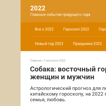
Перейти
2022
к
контенту
Главные события грядущего года
Все о 2022
Гороскоп 2022
Гор
Новый год 2023
Праздники 2022
Главная
»
Гороскоп 2022
Собака: восточный го
женщин и мужчин
Астрологический прогноз для л
китайскому гороскопу, на 2022 
семья, любовь.