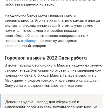
работать медленно, но верно.
На одиноких Овнов может напасть приступ
стеснительности. Это не в их стиле, но с каждым иногда
случаются неожиданные вещи. В этом случае важно
помнить, что есть много способов показать
возлюбленной свое отношение опосредованно –
написать
любовную
записочку или сделать
красноречивый подарок.
Гороскоп на июль 2022 Овен работа
В июле переход беспокойного Марса в надёжную земную
стихию Тельца благоприятно отразится на материальном
положении Овна. С 5 июля Марс в Тельце в секстиле с
Меркурием – символ ловкого и удачливого купца, даёт
Овну успех в предпринимательстве и торговле.
Денежная удача – повод для сбережений и
накоплений, особенно если доходы превысят текущие