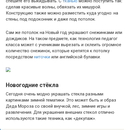
спешите его выкидывать. С
тканью
можно поступить так:
сделав красивые волны, обвязать их мишурой.
Конструкцию также можно разместить куда угодно: на
стены, под подоконник и даже под потолок.
Сам же потолок на Новый год украшают снежинками или
дождиков. На таком предмете, как технология педагог
класса может с учениками вырезать и склеить огромное
количество снежинок, которые крепятся к потолку
посредством
ниточки
или английской булавки.
Новогодние стёкла
Сегодня очень модно украшать стекла разными
картинками зимней тематики. Это может быть и образ
Деда Мороза со своей внучкой, лес, зимние игры и
развлечения. Для украшения внешних стекол отлично
используются такие техника, как «декупаж».