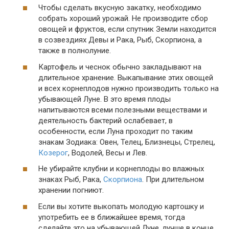
Чтобы сделать вкусную закатку, необходимо
собрать хороший урожай. Не производите сбор
овощей и фруктов, если спутник Земли находится
в созвездиях Девы и Рака, Рыб, Скорпиона, а
также в полнолуние.
Картофель и чеснок обычно закладывают на
длительное хранение. Выкапывание этих овощей
и всех корнеплодов нужно производить только на
убывающей Луне. В это время плоды
напитываются всеми полезными веществами и
деятельность бактерий ослабевает, в
особенности, если Луна проходит по таким
знакам Зодиака: Овен, Телец, Близнецы, Стрелец,
Козерог
, Водолей, Весы и Лев.
Не убирайте клубни и корнеплоды во влажных
знаках Рыб, Рака,
Скорпиона
. При длительном
хранении погниют.
Если вы хотите выкопать молодую картошку и
употребить ее в ближайшее время, тогда
сделайте это на убывающей Луне, лучше в конце