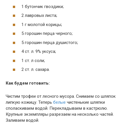
1 бутончик гвоздики;
2 лавровых листа;
1 г молотой корицы;
5 горошин перца черного;
5 горошин перца душистого;
4 ст. л. 9% уксуса;
1 ст. л соли;
2 ст. л. сахара.
Как будем готовить:
Чистим трофеи от лесного мусора. Снимаем со шляпок
липкую кожицу. Теперь
белые
чистенькие шляпки
споласкиваем водой. Перекладываем в кастрюлю.
Крупные экземпляры разрезаем на несколько частей.
Заливаем водой.