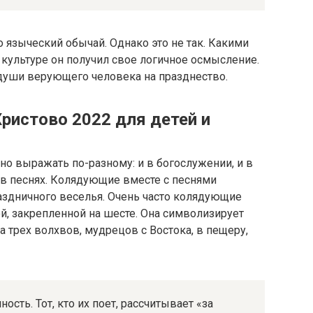
о языческий обычай. Однако это не так. Какими
 культуре он получил свое логичное осмысление.
 души верующего человека на празднество.
ристово 2022 для детей и
о выражать по-разному: и в богослужении, и в
 в песнях. Колядующие вместе с песнями
аздничного веселья. Очень часто колядующие
й, закрепленной на шесте. Она символизирует
 трех волхвов, мудрецов с Востока, в пещеру,
сть. Тот, кто их поет, рассчитывает «за