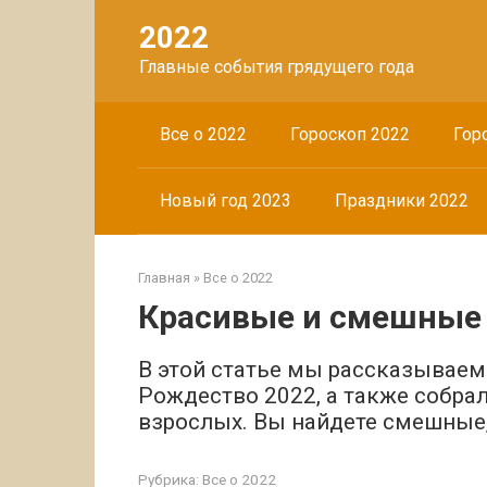
Перейти
2022
к
контенту
Главные события грядущего года
Все о 2022
Гороскоп 2022
Гор
Новый год 2023
Праздники 2022
Главная
»
Все о 2022
Красивые и смешные 
В этой статье мы рассказываем
Рождество 2022, а также собрал
взрослых. Вы найдете смешные,
Рубрика:
Все о 2022