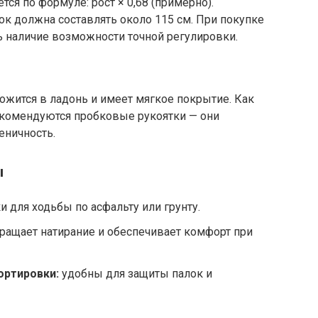
ся по формуле: рост × 0,68 (примерно).
лок должна составлять около 115 см. При покупке
ь наличие возможности точной регулировки.
ложится в ладонь и имеет мягкое покрытие. Как
екомендуются пробковые рукоятки — они
еничность.
ы
 для ходьбы по асфальту или грунту.
ащает натирание и обеспечивает комфорт при
ортировки:
удобны для защиты палок и