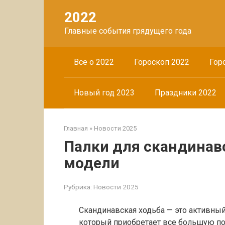
Перейти
2022
к
контенту
Главные события грядущего года
Все о 2022
Гороскоп 2022
Гор
Новый год 2023
Праздники 2022
Главная
»
Новости 2025
Палки для скандинав
модели
Рубрика:
Новости 2025
Скандинавская ходьба — это активный
который приобретает все большую по