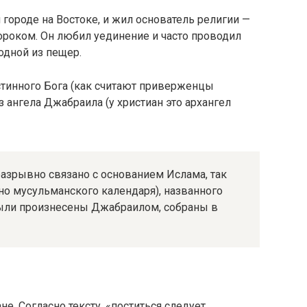
 городе на Востоке, и жил основатель религии —
роком. Он любил уединение и часто проводил
одной из пещер.
стинного Бога (как считают приверженцы
з ангела Джабраила (у христиан это архангел
разрывно связано с основанием Ислама, так
но мусульманского календаря), названного
ыли произнесены Джабраилом, собраны в
е. Согласно тексту, «поститься следует