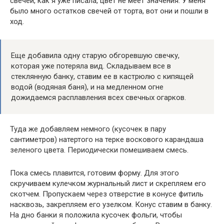
свечей, как я уже писала, цвет не меет значения. У меня
было много остатков свечей от торта, вот они и пошли в
ход.
Еще добавила одну старую обгоревшую свечку,
которая уже потеряла вид. Складываем все в
стеклянную банку, ставим ее в кастрюлю с кипящей
водой (водяная баня), и на медленном огне
дожидаемся расплавления всех свечных огарков.
Туда же добавляем немного (кусочек в пару
сантиметров) натертого на терке воскового карандаша
зеленого цвета. Периодически помешиваем смесь.
Пока смесь плавится, готовим форму. Для этого
скручиваем кулечком журнальный лист и скрепляем его
скотчем. Пропускаем через отверстие в конусе фитиль
насквозь, закрепляем его узелком. Конус ставим в банку.
На дно банки я положила кусочек фольги, чтобы