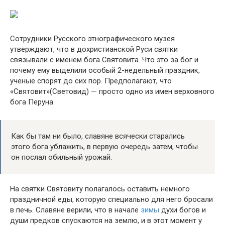
Сотрудники Русского этнографического музея
утверждают, что в дохристианской Руси святки
связывали с именем бога Святовита. Что это за бог и
почему ему выделили особый 2-недельный праздник,
ученые спорят до сих пор. Предполагают, что
«Святовит»(Световид) — просто одно из имен верховного
бога Перуна.
Как бы там ни было, славяне всячески старались
этого бога ублажить, в первую очередь затем, чтобы
он послал обильный урожай.
На святки Святовиту полагалось оставить немного
праздничной еды, которую специально для него бросали
в печь. Славяне верили, что в начале
зимы
духи богов и
души предков спускаются на землю, и в этот момент у