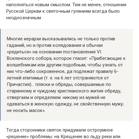
наполняться новым смыслом. Тем не менее, отношение
Русской Церкви к святочным гуляниям всегда было
неоднозначным.
Многие иерархи высказывались не только против
гаданий, но и против колядования и обычая
«рядиться» на основании постановления VI
Вселенского собора, которое гласит: «Прибегающие к
волшебникам или другим подобным, чтобы узнать от
них что-либо сокровенное, да подлежат правилу 6-
летней епитимьи (т. е. на 6 лет отстраняются от
Причастия)… пляски и обряды, совершаемые по
старинному и чуждому христианского жития обряду,
отвергаем и определяем: никому из мужей не
одеваться в женскую одежду, не свойственную мужу;
не носить масок».
Тогда сторонники святок придумали остроумное
«решение» проблемы: на Крещение во льду реки или