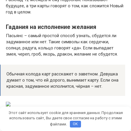
будущее, а три карты говорят о том, как сложится Новый
год в целом.
Гадания на исполнение желания
Пасьянс – самый простой способ узнать, сбудется ли
задуманное или нет. Такие символы как сердечки,
солнце, радуга, кольцо говорят «да». Если выпадает
змея, череп, гроб, якорь, дракон, желание не сбудется.
Обычная колода карт расскажет о заветном. Девушка
думает о том, что ей дорого, вынимает карту. Если она
красная, задуманное исполнится, чёрная – нет.
Этот сайт использует cookie для хранения данных. Продолжая
использовать сайт, Вы даете свое согласие на работу с этими
Желание исполняется, если в него искренне верить. Если
файлами.
OK
оно предполагает любовь, вещается сердечко на ёлку, на
обратной стороне которого пишется пожелание. Оно