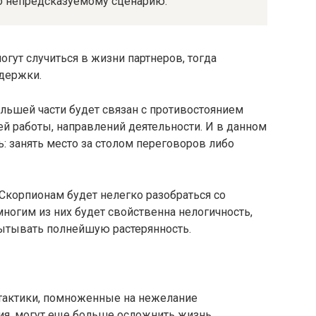
по непредсказуемому сценарию.
гут случиться в жизни партнеров, тогда
держки.
ольшей части будет связан с противостоянием
ей работы, направлений деятельности. И в данном
: занять место за столом переговоров либо
Скорпионам будет нелегко разобраться со
ногим из них будет свойственна нелогичность,
ытывать полнейшую растерянность.
тактики, помноженные на нежелание
ия, могут еще больше осложнить жизнь