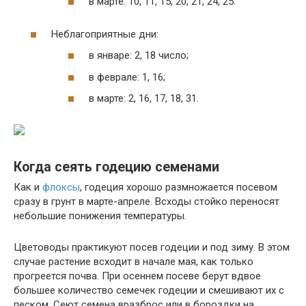
в марте: 10, 11, 15, 20, 21, 24, 25.
Неблагоприятные дни:
в январе: 2, 18 число;
в феврале: 1, 16;
в марте: 2, 16, 17, 18, 31.
Когда сеять годецию семенами
Как и
флоксы
, годеция хорошо размножается посевом
сразу в грунт в марте-апреле. Всходы стойко переносят
небольшие понижения температуры.
Цветоводы практикуют посев годеции и под зиму. В этом
случае растение всходит в начале мая, как только
прогреется почва. При осеннем посеве берут вдвое
большее количество семечек годеции и смешивают их с
песком. Сеют семена вразброс или в бороздки на