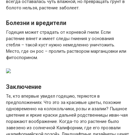
всегда оставалась чуть влажной, но превращать грунт в
болото нельзя, растение заболеет.
Болезни и вредители
Годеция может страдать от корневой гнили. Если
растение вянет и имеет следы гниения у основания
стебля – такой куст нужно немедленно уничтожить.
Место, где он рос – пролить раствором марганцовки или
фитоспорином.
Заключение
Те, кто впервые увидел годецию, теряются в
предположениях. Что это за красивые цветы, похожие
одновременно на колокольчики, розы и азалии? Пышное
цветение и яркие краски дальней родственницы иван-чая
поражают воображение. Когда-то это растение было
завезено из солнечной Калифорнии, где его прозвали
«калифорнийской розой». Ландшафтные дизайнеры ценят