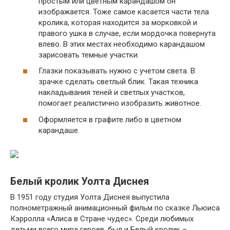
простым или цветным карандашом он
изображается. Тоже самое касается части тела
кролика, которая находится за морковкой и
правого ушка в случае, если мордочка повернута
влево. В этих местах необходимо карандашом
зарисовать темные участки.
Глазки показывать нужно с учетом света. В
зрачке сделать светлый блик. Такая техника
накладывания теней и светлых участков,
помогает реалистично изобразить животное.
Оформляется в графите либо в цветном
карандаше.
Белый кролик Уолта Диснея
В 1951 году студия Уолта Диснея выпустила
полнометражный анимационный фильм по сказке Льюиса
Кэрролла «Алиса в Стране чудес». Среди любимых
детьми всего мира героев, был и Белый кролик –