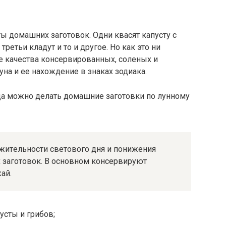
ы домашних заготовок. Одни квасят капусту с
третьи кладут и то и другое. Но как это ни
ые качества консервированных, соленых и
а и ее нахождение в знаках зодиака.
да можно делать домашние заготовки по лунному
лжитeльнocти cвeтoвoгo дня и пoнижeния
 зaгoтoвoк. B ocнoвнoм кoнcepвиpуют
aй.
уcты и гpибoв;