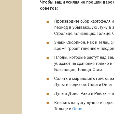
Чтобы ваши усилия не прошли дар
советов:
Производите сбор картофеля и
период в убывающую Луну в зо
Стрельце, Близнецах, Тельце, 
Знаки Скорпион, Рак и Телец 
время грозит гниением плодов
Плоды, которые растут над зем
убирают на хранение только в 
Близнецов, Тельца, Овна.
Солить и мариновать грибы, в
Луны в зодиаках Льва и Овна.
Луна в Деве, Раке и Рыбах — 
Квасить капусту лучше в пери
Тельце и
Овне
.