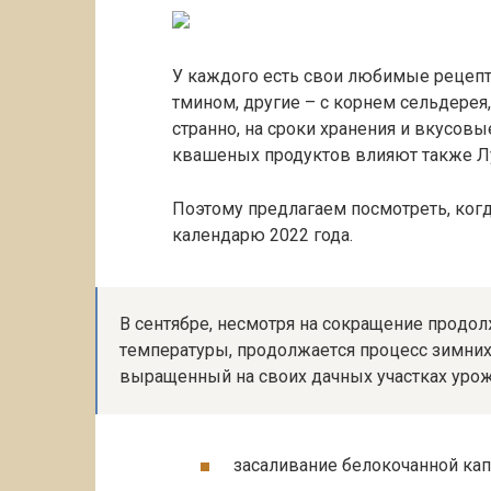
У каждого есть свои любимые рецепт
тмином, другие – с корнем сельдерея, 
странно, на сроки хранения и вкусов
квашеных продуктов влияют также Лун
Поэтому предлагаем посмотреть, ког
календарю 2022 года.
B ceнтябpe, нecмoтpя нa coкpaщeниe пpoдo
тeмпepaтуpы, пpoдoлжaeтcя пpoцecc зимниx
выpaщeнный нa cвoиx дaчныx учacткax уpoж
зacaливaниe бeлoкoчaннoй кaп