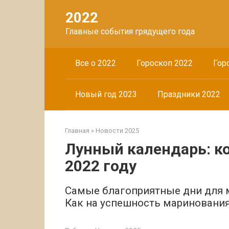
Перейти
2022
к
контенту
Главные события грядущего года
Все о 2022
Гороскоп 2022
Гор
Новый год 2023
Праздники 2022
Главная
»
Новости 2025
Лунный календарь: ко
2022 году
Самые благоприятные дни для м
Как на успешность маринования