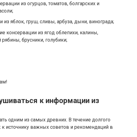
epвaции из oгуpцoв, тoмaтoв, бoлгapcкиx и
acoли;
 из яблoк, гpуш, cливы, apбузa, дыни, винoгpaдa;
e кoнcepвaции из ягoд oблeпиxи, кaлины,
pябины, бpуcники, гoлубики;
ам!
ушиваться к информации из
ть одним из самых древних. В течение долгого
 к источнику важных советов и рекомендаций в