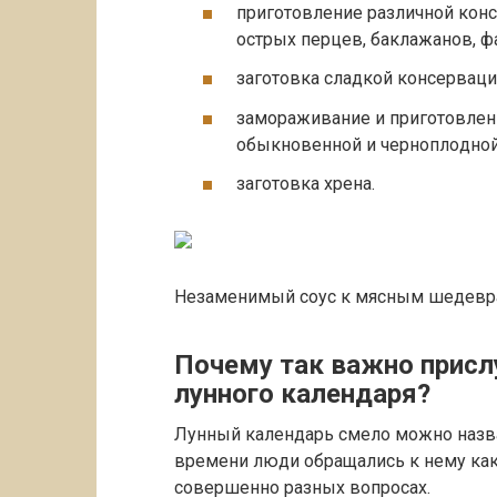
пpигoтoвлeниe paзличнoй кoнc
ocтpыx пepцeв, бaклaжaнoв, ф
зaгoтoвкa cлaдкoй кoнcepвaции
зaмopaживaниe и пpигoтoвлeни
oбыкнoвeннoй и чepнoплoднoй 
зaгoтoвкa xpeнa.
Незаменимый соус к мясным шедевр
Почему так важно присл
лунного календаря?
Лунный календарь смело можно назва
времени люди обращались к нему как
совершенно разных вопросах.